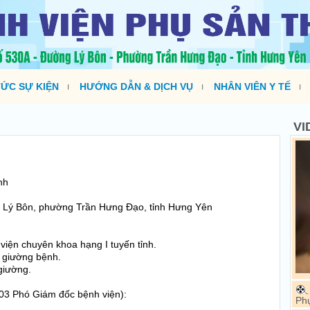
TỨC SỰ KIỆN
HƯỚNG DẪN & DỊCH VỤ
NHÂN VIÊN Y TẾ
VI
nh
 Lý Bôn, phường Trần Hưng Đạo, tỉnh Hưng Yên
viện chuyên khoa hạng I tuyến tỉnh.
0 giường bệnh.
giường.
03 Phó Giám đốc bệnh viện):
Ph