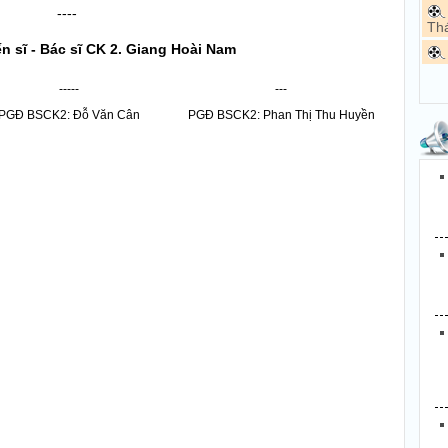
----
Thá
n sĩ - Bác sĩ CK 2. Giang Hoài Nam
-----
---
PGĐ
BSCK2: Đỗ Văn Cân
PGĐ
BSCK2: Phan Thị Thu Huyền