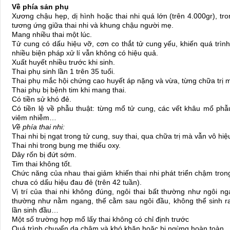
Về phía sản phụ
Xương chậu hẹp, dị hình hoặc thai nhi quá lớn (trên 4.000gr), tr
tương ứng giữa thai nhi và khung chậu người mẹ.
Mang nhiều thai một lúc.
Tử cung có dấu hiệu vỡ, cơn co thắt tử cung yếu, khiến quá trìn
nhiều biện pháp xử lí vẫn không có hiệu quả.
Xuất huyết nhiều trước khi sinh.
Thai phụ sinh lần 1 trên 35 tuổi.
Thai phụ mắc hội chứng cao huyết áp nặng và vừa, từng chữa trị 
Thai phụ bị bệnh tim khi mang thai.
Có tiền sử khó đẻ.
Có tiền lệ về phẫu thuật: từng mổ tử cung, các vết khâu mổ phẫu
viêm nhiễm…
Về phía thai nhi:
Thai nhi bị ngạt trong tử cung, suy thai, qua chữa trị mà vẫn vô hiệ
Thai nhi trong bụng mẹ thiếu oxy.
Dây rốn bị đứt sớm.
Tim thai không tốt.
Chức năng của nhau thai giảm khiến thai nhi phát triển chậm tron
chưa có dấu hiệu đau đẻ (trên 42 tuần).
Vị trí của thai nhi không đúng, ngôi thai bất thường như ngôi ng
thường như nằm ngang, thế cằm sau ngôi đầu, không thể sinh r
lần sinh đầu…
Một số trường hợp mổ lấy thai không có chỉ định trước
Quá trình chuyển dạ chậm và khó khăn hoặc bị ngừng hoàn toàn.