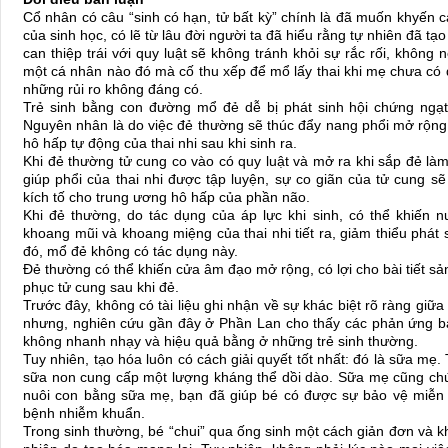
Cổ nhân có câu “sinh có hạn, tử bất kỳ” chính là đã muốn khyến c
của sinh học, có lẽ từ lâu đời người ta đã hiểu rằng tự nhiên đã tạo
can thiệp trái với quy luật sẽ không tránh khỏi sự rắc rối, không
một cá nhân nào đó mà cố thu xếp để mổ lấy thai khi mẹ chưa có 
những rủi ro không đáng có.
Trẻ sinh bằng con đường mổ đẻ dễ bị phát sinh hội chứng ngạt
Nguyên nhân là do việc đẻ thường sẽ thúc đẩy nang phổi mở rộng, 
hô hấp tự động của thai nhi sau khi sinh ra.
Khi đẻ thường tử cung co vào có quy luật và mở ra khi sắp đẻ làm 
giúp phổi của thai nhi được tập luyện, sự co giãn của tử cung s
kích tố cho trung ương hô hấp của phần não.
Khi đẻ thường, do tác dụng của áp lực khi sinh, có thể khiến n
khoang mũi và khoang miệng của thai nhi tiết ra, giảm thiểu phát s
đó, mổ đẻ không có tác dụng này.
Đẻ thường có thể khiến cửa âm đạo mở rộng, có lợi cho bài tiết sản
phục tử cung sau khi đẻ.
Trước đây, không có tài liệu ghi nhận về sự khác biệt rõ ràng giữa
nhưng, nghiên cứu gần đây ở Phần Lan cho thấy các phản ứng bả
không nhanh nhạy và hiệu quả bằng ở những trẻ sinh thường.
Tuy nhiên, tạo hóa luôn có cách giải quyết tốt nhất: đó là sữa mẹ
sữa non cung cấp một lượng kháng thể dồi dào. Sữa mẹ cũng chứa
nuôi con bằng sữa mẹ, bạn đã giúp bé có được sự bảo vệ miễn dị
bệnh nhiễm khuẩn.
Trong sinh thường, bé “chui” qua ống sinh một cách giản đơn và k