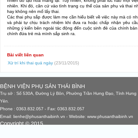
nhiên do tạo hóa mang lại. Tuy nhiên, không phải lúc nào mọi việ
nhiên. Khi đó, căn cứ vào tình trạng cụ thể của sản phụ và thai n
hay không nên mổ lấy thai.
Các thai phụ sắp được làm mẹ cần hiểu biết về việc này mà có nh
và phải tự chịu trách nhiệm khi đưa ra hoặc chấp nhận yêu cầu
những ý kiến bên ngoài tác động đến cuộc sinh đẻ của chính bản
chính đứa trẻ mà mình sắp sinh ra.
Bài viết liên quan
Xử trí khi thai quá ngày
(23/11/2015)
BỆNH VIỆN PHỤ SẢN THÁI BÌNH
Trụ sở : Số 530A, Đường Lý Bôn, Phường Trần Hưng Đạo, Tỉnh Hưng
Yên.
Phone : 0363.832.057 - Fax: 0363.832.057
Email: lienhe@phusanthaibinh.vn - Website: www.phusanthaibinh.vn
Copyright © 2015