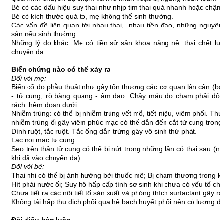
Bé có các dấu hiệu suy thai như nhịp tim thai quá nhanh hoặc chậ
Bé có kích thước quá to, mẹ không thể sinh thường.
Các vấn đề liên quan tới nhau thai, nhau tiền đạo, những nguy
sản nếu sinh thường.
Những lý do khác: Mẹ có tiền sử sản khoa nặng nề: thai chết lưu
chuyển dạ
Biến chứng nào có thể xảy ra
Đối với mẹ:
Biến cố do phẫu thuật như gây tổn thương các cơ quan lân cận (b
- tử cung, rò bàng quang - âm đạo. Chảy máu do chạm phải đ
rách thêm đoạn dưới.
Nhiễm trùng: có thể bị nhiễm trùng vết mổ, tiết niệu, viêm phổi. T
nhiễm trùng ối gây viêm phúc mạc có thể dẫn đến cắt tử cung tron
Dính ruột, tắc ruột. Tắc ống dẫn trứng gây vô sinh thứ phát.
Lạc nội mạc tử cung.
Sẹo trên thân tử cung có thể bị nứt trong những lần có thai sau 
khi đã vào chuyển dạ).
Đối với bé:
Thai nhi có thể bị ảnh hưởng bởi thuốc mê; Bị chạm thương trong k
Hít phải nước ối; Suy hô hấp cấp tính sơ sinh khi chưa có yếu tố c
Chưa tiết ra các nội tiết tố sản xuất và phóng thích surfactant gây
Không tái hấp thu dịch phổi qua hệ bạch huyết phổi nên có lượng d
Đôi điều bàn luận