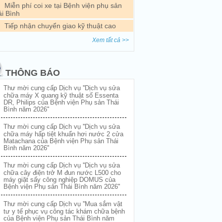
Miễn phí coi xe tại Bệnh viện phụ sản
i Bình
Tiếp nhận chuyển giao kỹ thuật cao
Xem tất cả >>
THÔNG BÁO
Thư mời cung cấp Dịch vụ ''Dịch vụ sửa
chữa máy X quang kỹ thuật số Essenta
DR, Philips của Bệnh viện Phụ sản Thái
Bình năm 2026''
Thư mời cung cấp Dịch vụ ''Dịch vụ sửa
chữa máy hấp tiệt khuẩn hơi nước 2 cửa
Matachana của Bệnh viện Phụ sản Thái
Bình năm 2026''
Thư mời cung cấp Dịch vụ ''Dịch vụ sửa
chữa cây điện trở M đun nước L500 cho
máy giặt sấy công nghiệp DOMUS của
Bệnh viện Phụ sản Thái Bình năm 2026''
Thư mời cung cấp Dịch vụ ''Mua sắm vật
tư y tế phục vụ công tác khám chữa bệnh
của Bệnh viện Phụ sản Thái Bình năm