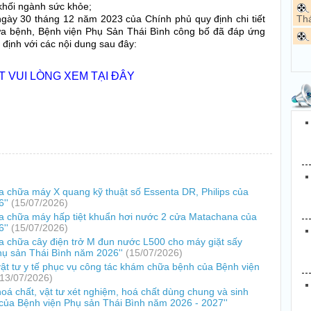
khối ngành sức khỏe;
gày 30 tháng 12 năm 2023 của Chính phủ quy định chi tiết
Thá
a bệnh, Bệnh viện Phụ Sản Thái Bình công bố đã đáp ứng
 định với các nội dung sau đây:
ẾT VUI LÒNG XEM TẠI ĐÂY
a chữa máy X quang kỹ thuật số Essenta DR, Philips của
6''
(15/07/2026)
ửa chữa máy hấp tiệt khuẩn hơi nước 2 cửa Matachana của
6''
(15/07/2026)
ửa chữa cây điện trở M đun nước L500 cho máy giặt sấy
ụ sản Thái Bình năm 2026''
(15/07/2026)
ật tư y tế phục vụ công tác khám chữa bệnh của Bệnh viện
(13/07/2026)
á chất, vật tư xét nghiệm, hoá chất dùng chung và sinh
ủa Bệnh viện Phụ sản Thái Bình năm 2026 - 2027''