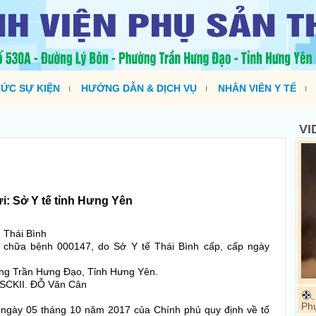
TỨC SỰ KIỆN
HƯỚNG DẪN & DỊCH VỤ
NHÂN VIÊN Y TẾ
VI
i: Sở Y tế tỉnh Hưng Yên
 Thái Bình
 chữa bệnh 000147, do Sở Y tế Thái Bình cấp, cấp ngày
ờng Trần Hưng Đạo, Tỉnh Hưng Yên.
BSCKII. ĐỖ Văn Cân
Ph
ngày 05 tháng 10 năm 2017 của Chính phủ quy định về tổ